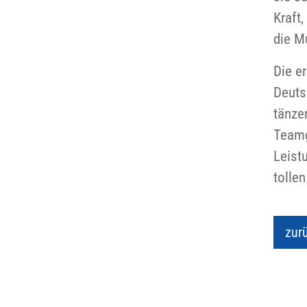
Kraft
die Mu
Die e
Deuts
tänze
Teamg
Leistu
tollen
zur