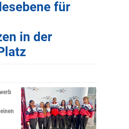
desebene für
en in der
Platz
ewerb
 einen