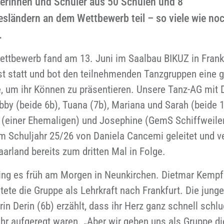
erinnen und Schüler aus 50 Schulen und 8
sländern an dem Wettbewerb teil – so viele wie noc
.
ettbewerb fand am 13. Juni im Saalbau BIKUZ in Frank
t statt und bot den teilnehmenden Tanzgruppen eine 
, um ihr Können zu präsentieren. Unsere Tanz-AG mit 
bby (beide 6b), Tuana (7b), Mariana und Sarah (beide 1
 (einer Ehemaligen) und Josephine (GemS Schiffweile
im Schuljahr 25/26 von Daniela Cancemi geleitet und ve
aarland bereits zum dritten Mal in Folge.
ing es früh am Morgen in Neunkirchen. Dietmar Kempf
tete die Gruppe als Lehrkraft nach Frankfurt. Die junge
rin Derin (6b) erzählt, dass ihr Herz ganz schnell schl
ehr aufgeregt waren. „Aber wir geben uns als Gruppe di