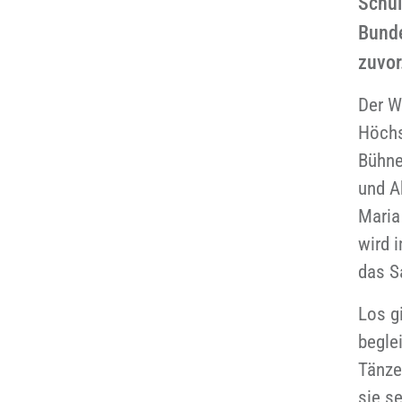
Schül
Bunde
zuvor
Der W
Höchs
Bühne
und A
Maria
wird 
das S
Los g
beglei
Tänze
sie s