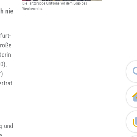
Die Tanzgruppe Unit8one vor dem Logo des
Wettbewerbs.
h nie
furt-
große
Derin
0),
r)
rtrat
ug und
e