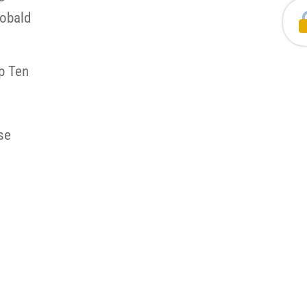
sobald
op Ten
se