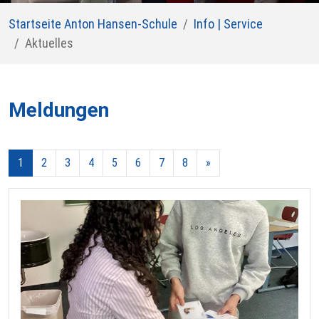
Startseite Anton Hansen-Schule
Info | Service
Aktuelles
Meldungen
1
2
3
4
5
6
7
8
»