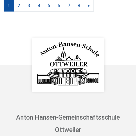
1
2
3
4
5
6
7
8
»
Anton Hansen-Gemeinschaftsschule
Ottweiler