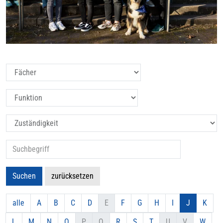
Filtern nach: Fächer_AH
Filtern nach: Funktion_AH
Filtern nach: Zuständigkeit_AH
Suche nach:
Suchen
zurücksetzen
alle
A
B
C
D
E
F
G
H
I
J
K
L
M
N
O
P
Q
R
S
T
U
V
W