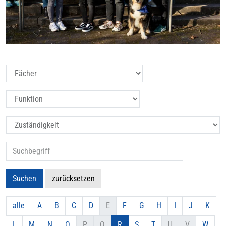
Filtern nach: Fächer_AH
Filtern nach: Funktion_AH
Filtern nach: Zuständigkeit_AH
Suche nach:
Suchen
zurücksetzen
alle
A
B
C
D
E
F
G
H
I
J
K
L
M
N
O
P
Q
R
S
T
U
V
W